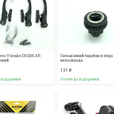
ело V-brake LV12DG АЛ
Гальмівний барабан в зборі
рний
велосипеда
131 ₴
о відправки
Готово до відправки