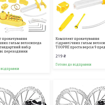
т прокачування
Комплект прокачування
чних гальм велосипеда
гідравлічних гальм велос
тандартний набір
TOOPRE проста версія 9 пре
ві переходники
219 ₴
Готово до відправки
о відправки