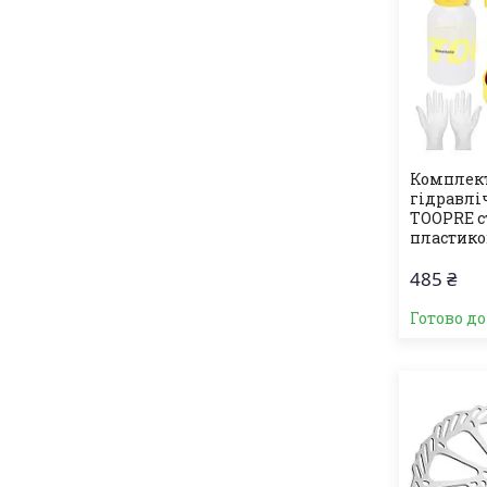
Комплек
гідравлі
TOOPRE с
пластико
485 ₴
Готово д