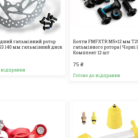
дний гальмівний ротор
Болти FMFXTR M5×12 мм T2
3 140 мм гальмівний диск
гальмівного ротора | Чорні |
Комплект 12 шт
75 ₴
о відправки
Готово до відправки