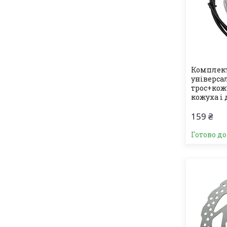
Комплект
універса
трос+кож
кожуха і 
159 ₴
Готово д