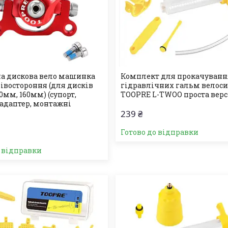
а дискова вело машинка
Комплект для прокачуванн
івостороння (для дисків
гідравлічних гальм велос
0мм, 160мм) (супорт,
TOOPRE L-TWOO проста верс
 адаптер, монтажні
239 ₴
Готово до відправки
о відправки