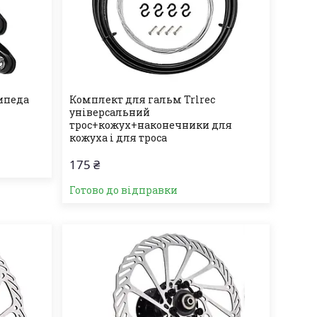
ипеда
Комплект для гальм Trlrec
універсальний
трос+кожух+наконечники для
кожуха і для троса
175 ₴
Готово до відправки