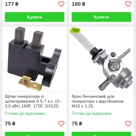
177
180
₴
₴
Купити
Купити
Топ
Щітки генератора із
Кран бензиновий для
щіткотримачем 6.5-7 к.с. (2–
генератора з відстійником
3,5 кВт) 168F, 170F, GX120,
M10 x 1.25
GX160, GX200, EX1800,
Готово до відправки
Готово до відправки
2500, 2600
75
75
₴
₴