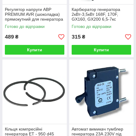
Регулятор напруги АВР
Карбюратор генератора
PREMIUM AVR (шоколадка)
2кВт-3,5кВт 168F, 170F,
прямокутний для генератора
GX160, GX200 6,5-7кс
2кВт-3кВт 220мкф 250V
Готово до відправки
Готово до відправки
489
315
₴
₴
Купити
Купити
Кільця компресійні
Автомат вимикач тумблер
генератора ET - 950 d45
генератора 23А 230V під