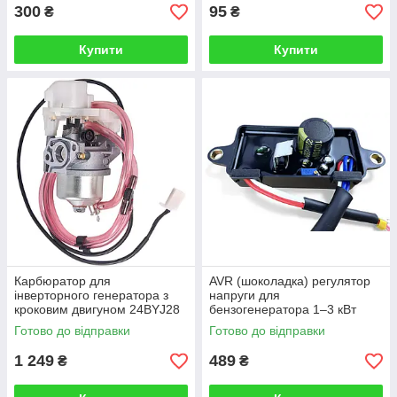
300
95
₴
₴
Купити
Купити
Карбюратор для
AVR (шоколадка) регулятор
інверторного генератора з
напруги для
кроковим двигуном 24BYJ28
бензогенератора 1–3 кВт
8V
(LELA/LILAN)
Готово до відправки
Готово до відправки
1 249
489
₴
₴