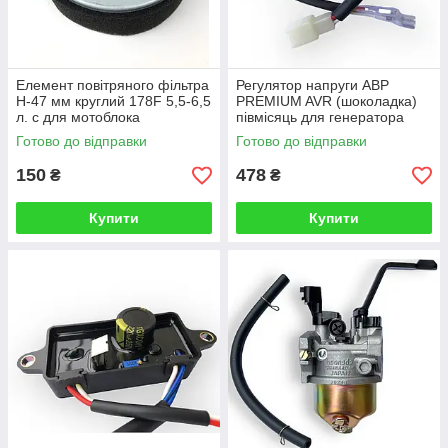
Елемент повітряного фільтра
Регулятор напруги АВР
H-47 мм круглий 178F 5,5-6,5
PREMIUM AVR (шоколадка)
л. с для мотоблока
півмісяць для генератора
культиватора мотопомпи
2кВт-3.5кВт 220мкф 250V
Готово до відправки
Готово до відправки
генератора
150
478
₴
₴
Купити
Купити