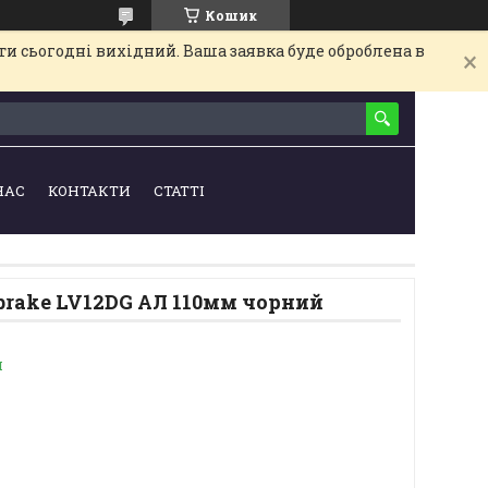
Кошик
и сьогодні вихідний. Ваша заявка буде оброблена в
НАС
КОНТАКТИ
СТАТТІ
brake LV12DG АЛ 110мм чорний
и