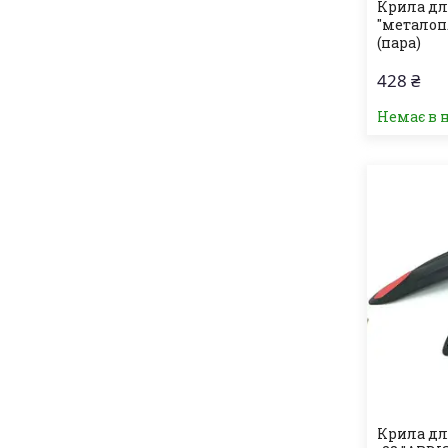
Крила дл
"металоп
(пара)
428 ₴
Немає в 
Крила для