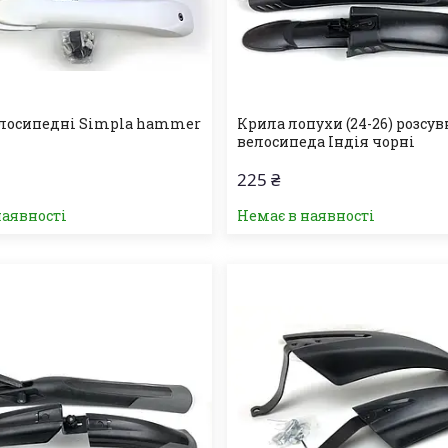
лосипедні Simpla hammer
Крила лопухи (24-26) розсув
велосипеда Індія чорні
225 ₴
наявності
Немає в наявності