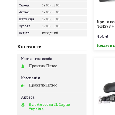
Середа
09:00
18:00
Четвер
09:00
18:00
Пʼятниця
09:00
18:00
Крила ве
Субота
09:00
18:00
"HN27F +
Неділя
Вихідний
450 ₴
Немає в 
Контакти
Практик Плюс
Практик Плюс
Вул Амосова 21, Сарни,
Україна