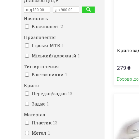
Діапазон цін, ₴
Наявність
В наявності
2
Призначення
Гірські MTB
1
Крило за
Міський/дорожній
1
Тип кріплення
279 ₴
В шток вилки
1
Готово д
Крило
Переднє/заднє
13
Заднє
1
Матеріал
Пластик
13
Метал
1