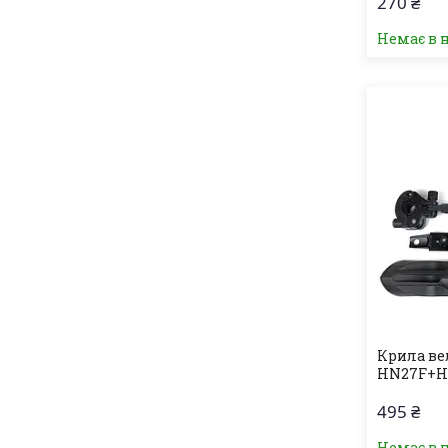
270 ₴
Немає в 
Крила ве
HN27F+H
495 ₴
Немає в 