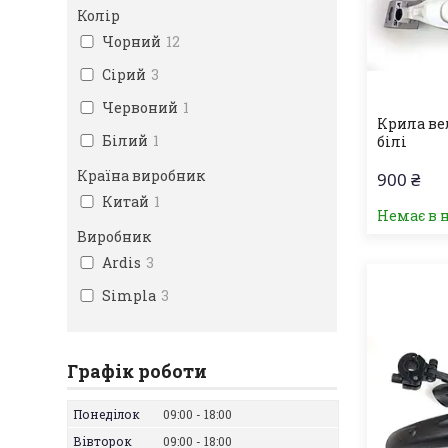
Колір
Чорний
12
Сірий
3
Червоний
1
Крила ве
Білий
1
білі
Країна виробник
900 ₴
Китай
1
Немає в 
Виробник
Ardis
3
Simpla
3
Графік роботи
Понеділок
09:00
18:00
Вівторок
09:00
18:00