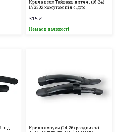
Крила вело Тайвань дитячі (16-24)
LY3302 хомутом під сідло
315 ₴
Немає в наявності
R під
Крила лопухи (24-26) роздвижні