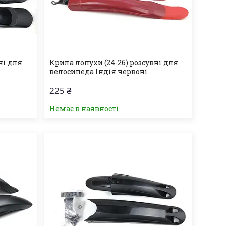
ні для
Крила лопухи (24-26) розсувні для
велосипеда Індія червоні
225 ₴
Немає в наявності