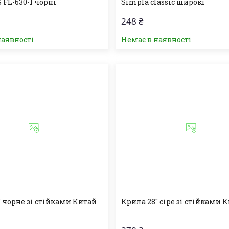
S FL-630-1 чорні
Simpla classic широкі
248 ₴
наявності
Немає в наявності
" чорне зі стійками Китай
Крила 28" сіре зі стійками 