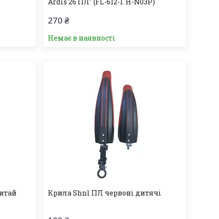
Ardis 26 ПЛ" (FL-612-1. H-N03P)
270 ₴
Немає в наявності
Китай
Крила Shnl ПЛ червоні дитячі