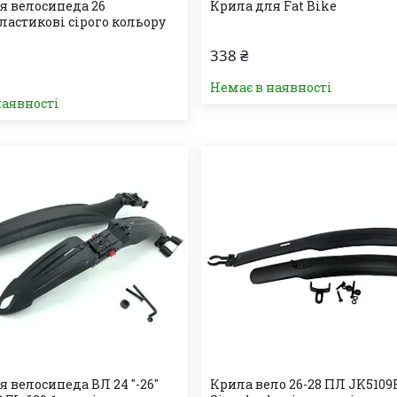
я велосипеда 26
Крила для Fat Bike
ластикові сірого кольору
338 ₴
Немає в наявності
наявності
 велосипеда ВЛ 24 "-26"
Крила вело 26-28 ПЛ JK5109