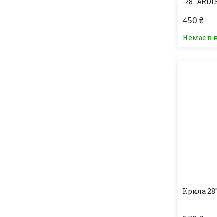
-28 "ARDI
450 ₴
Немає в 
Крила 28