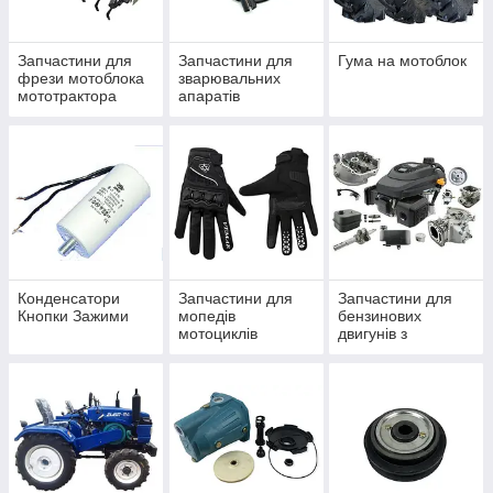
Запчастини для
Запчастини для
Гума на мотоблок
фрези мотоблока
зварювальних
мототрактора
апаратів
Конденсатори
Запчастини для
Запчастини для
Кнопки Зажими
мопедів
бензинових
мотоциклів
двигунів з
вертикальним
положенням вала
160V (1P65FA) /
200V (1P70FA)