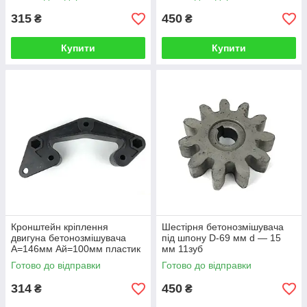
315
450
₴
₴
Купити
Купити
Кронштейн кріплення
Шестірня бетонозмішувача
двигуна бетонозмішувача
під шпону D-69 мм d — 15
А=146мм Ай=100мм пластик
мм 11зуб
Готово до відправки
Готово до відправки
314
450
₴
₴