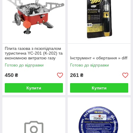
Плита газова з пєзопідпалом
туристична YC-201 (K-202) та
економною витратою газу
Інструмент « обертання » diff
Готово до відправки
Готово до відправки
450
261
₴
₴
Купити
Купити