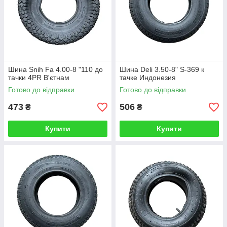
Шина Snih Fa 4.00-8 "110 до
Шина Deli 3.50-8" S-369 к
тачки 4PR В'єтнам
тачке Индонезия
Готово до відправки
Готово до відправки
473
506
₴
₴
Купити
Купити