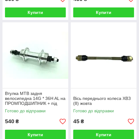
Купити
Купити
Втулка МТВ задня
велосипедна 14G * 36H AL на
Вісь переднього колеса ХВЗ
ПРОМПОДШИПНИК + під
(8) жовта
диск, сіра
Готово до відправки
Готово до відправки
540
45
₴
₴
Купити
Купити