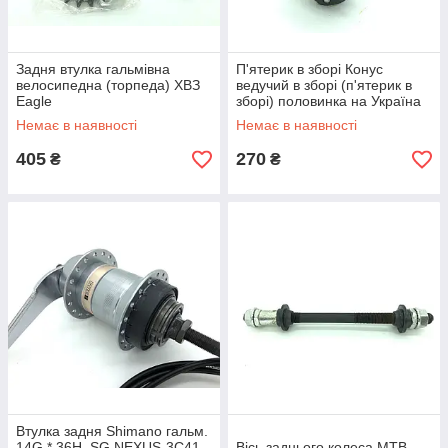
Задня втулка гальмівна
П'ятерик в зборі Конус
велосипедна (торпеда) ХВЗ
ведучий в зборі (п'ятерик в
Eagle
зборі) половинка на Україна
Немає в наявності
Немає в наявності
405
270
₴
₴
Втулка задня Shimano гальм.
14G * 36H. SG NEXUS-3C41
Вісь заднього колеса МТВ