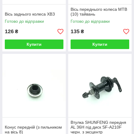
Вісь переднього колеса МТВ
Вісь заднього колеса ХВЗ
(10) тайвань
Готово до відправки
Готово до відправки
126
135
₴
₴
Купити
Купити
Втулка SHUNFENG передня
Конус передній (з пильником
AL 36H під диск SF-A210F
на вісь 8)
черн. з эксцентр