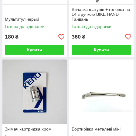
Вичавка шатунів + головка на
14 з ручкою BIKE HAND
Мультитул черый
Тайвань
Готово до відправки
Готово до відправки
180
360
₴
₴
Купити
Купити
Знімач картриджа хром
Бортирівки металеві міні