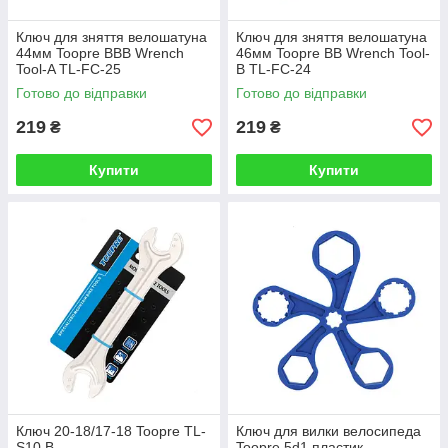
Ключ для зняття велошатуна
Ключ для зняття велошатуна
44мм Toopre BBB Wrench
46мм Toopre BB Wrench Tool-
Tool-A TL-FC-25
B TL-FC-24
Готово до відправки
Готово до відправки
219
219
₴
₴
Купити
Купити
Ключ 20-18/17-18 Toopre TL-
Ключ для вилки велосипеда
S10 B
Toopre 5d1 пластик