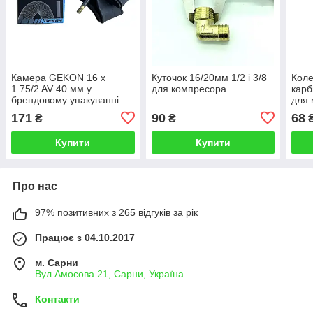
Камера GEKON 16 x
Куточок 16/20мм 1/2 і 3/8
Коле
1.75/2 AV 40 мм у
для компресора
карб
брендовому упакуванні
для 
см, 
171
90
68
₴
₴
Купити
Купити
Про нас
97% позитивних з 265 відгуків за рік
Працює з 04.10.2017
м. Сарни
Вул Амосова 21, Сарни, Україна
Контакти