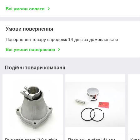
Всі умови оплати
Умови повернення
Повернення товару впродовж 14 днів за домовленістю
Всі умови повернення
Подібні товари компанії
Редуктор верхній 9 шліців
Поршень в зборі 44 мм
Куро