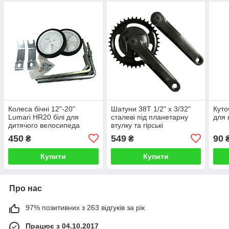
Колеса бічні 12"-20"
Шатуни 38T 1/2" x 3/32"
Куто
Lumari HR20 білі для
сталеві під планетарну
для 
дитячого велосипеда
втулку та гірські
велосипеди 170 мм
450
549
90
₴
₴
чорний глянцевий
Купити
Купити
Про нас
97% позитивних з 263 відгуків за рік
Працює з 04.10.2017