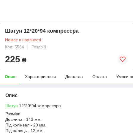
Шатун 12*20*94 компрессра
Немає в наявності
Код: 5564
Роздріб
225
₴
Опис
Характеристики
Доставка
Оплата
Умови п
Опис
Шатун
12*20*94 компресора
Розміри:
Довжина - 143 мм.
Під колінвал - 20 мм.
Під палець - 12 мм.