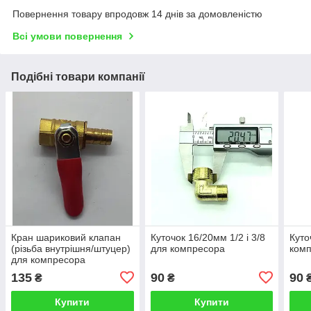
Повернення товару впродовж 14 днів за домовленістю
Всі умови повернення
Подібні товари компанії
Кран шариковий клапан
Куточок 16/20мм 1/2 і 3/8
Куто
(різьба внутрішня/штуцер)
для компресора
ком
для компресора
135
90
90
₴
₴
Купити
Купити