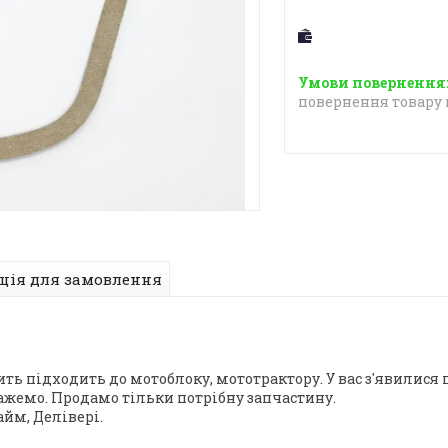
повернення товару 
ція для замовлення
чить підходить до мотоблоку, мототрактору. У вас з'явилис
ажемо. Продамо тільки потрібну запчастину.
йм, Делівері.