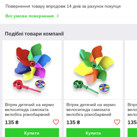
Повернення товару впродовж 14 днів за рахунок покупця
Всі умови повернення
Подібні товари компанії
Вітряк дитячий на кермо
Вітряк дитячий на кермо
Вітр
велосипеда самоката
велосипеда самоката
вело
велобіга різнобарвний
велобіга різнобарвний
вело
135
135
135
₴
₴
Купити
Купити