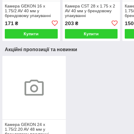
Камера GEKON 16 x
Камера CST 28 x 1.75 x 2
Кам
1.75/2 AV 40 мм у
AV 40 мм у брендовому
1.75
брендовому упакуванні
упакуванні
брен
171
203
150
₴
₴
Купити
Купити
Акційні пропозиції та новинки
Камера GEKON 24 x
1.75/2.20 AV 48 мм у
брендовому пакуванні