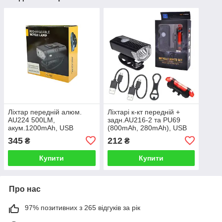
Ліхтар передній алюм.
Ліхтарі к-кт передній +
AU224 500LM,
задн.AU216-2 та PU69
акум.1200mAh, USB
(800mAh, 280mAh), USB
345
212
₴
₴
Купити
Купити
Про нас
97% позитивних з 265 відгуків за рік