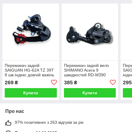
Перемикач задній
Перемикач задній вело
Пере
SAIGUAN HG-62A TZ 39T
SHIMANO Acera 9
SAIG
8 шв індекс довгий важіль
швидкостей RD-M390
інде
болт чорний
269
385
295
₴
₴
Купити
Купити
Про нас
97% позитивних з 263 відгуків за рік