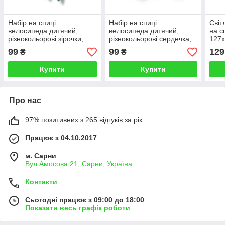
Набір на спиці
Набір на спиці
Світ
велосипеда дитячий,
велосипеда дитячий,
на с
різнокольорові зірочки,
різнокольорові сердечка,
127х
яскраві кольори
яскраві кольори
99
99
129
₴
₴
Купити
Купити
Про нас
97% позитивних з 265 відгуків за рік
Працює з 04.10.2017
м. Сарни
Вул Амосова 21, Сарни, Україна
Контакти
Сьогодні працює з 09:00 до 18:00
Показати весь графік роботи