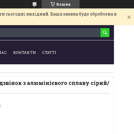
Кошик
и сьогодні вихідний. Ваша заявка буде оброблена в
НАС
КОНТАКТИ
СТАТТІ
звінок з алюмінієвого сплаву сірий/
и