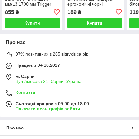
мм/L3 1700 мм Trigger
ергономічні чорні
біло
пара сумісна з Shimano
855
189
119
₴
₴
Купити
Купити
Про нас
97% позитивних з 265 відгуків за рік
Працює з 04.10.2017
м. Сарни
Вул Амосова 21, Сарни, Україна
Контакти
Сьогодні працює з 09:00 до 18:00
Показати весь графік роботи
Про нас