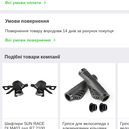
Всі умови оплати
Умови повернення
Повернення товару впродовж 14 днів за рахунок покупця
Всі умови повернення
Подібні товари компанії
Шифтери SUN RACE
Гріпси для велосипеда з
Гріп
DLM403 л+п R7 2100
алюмінієвими кільцями
вело