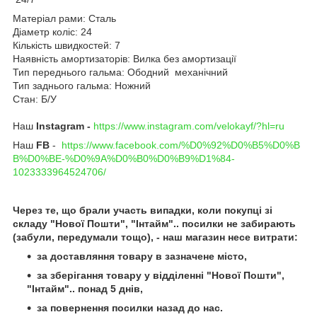
Матеріал рами: Сталь
Діаметр коліс: 24
Кількість швидкостей: 7
Наявність амортизаторів: Вилка без амортизації
Тип переднього гальма: Ободний механічний
Тип заднього гальма: Ножний
Стан: Б/У
Наш
Instagram -
https://www.instagram.com/velokayf/?hl=ru
Наш
FB
-
https://www.facebook.com/%D0%92%D0%B5%D0%B
B%D0%BE-%D0%9A%D0%B0%D0%B9%D1%84-
1023333964524706/
Через те, що брали участь випадки, коли покупці зі
складу "Нової Пошти", "Інтайм".. посилки не забирають
(забули, передумали тощо), - наш магазин несе витрати:
за доставляння товару в зазначене місто,
за зберігання товару у відділенні "Нової Пошти",
"Інтайм".. понад 5 днів,
за повернення посилки назад до нас.