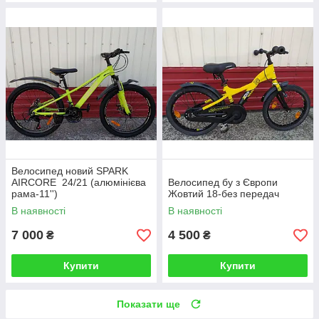
Велосипед новий SPARK
AIRCORE 24/21 (алюмінієва
Велосипед бу з Європи
рама-11'')
Жовтий 18-без передач
В наявності
В наявності
7 000
4 500
₴
₴
Купити
Купити
Показати ще