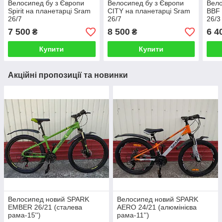
Велосипед бу з Європи
Велосипед бу з Європи
Вело
Spirit на планетарці Sram
CITY на планетарці Sram
BBF
26/7
26/7
26/3
7 500
8 500
6 4
₴
₴
Купити
Купити
Акційні пропозиції та новинки
Велосипед новий SPARK
Велосипед новий SPARK
EMBER 26/21 (сталева
AERO 24/21 (алюмінієва
рама-15'')
рама-11'')