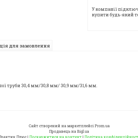
У компанії підключ
купити будь-який т
ція для замовлення
ї труби 30,4 мм/30,8 мм/ 30,9 мм/31,6 мм.
Сайт створений на маркетплейсі
Prom.ua
Продавець на Bigl.ua
Практик Плюс |
Поскаржитися на контент
|
Політика конфіденційност