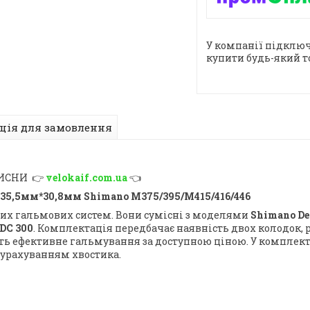
У компанії підключ
купити будь-який т
ція для замовлення
ТИСНИ 👉
velokaif.com.ua
👈
 35,5мм*30,8мм Shimano M375/395/M415/416/446
вих гальмових систем. Вони сумісні з моделями
Shimano Deo
HDC 300
. Комплектація передбачає наявність двох колодок, 
ують ефективне гальмування за доступною ціною. У комплек
 урахуванням хвостика.