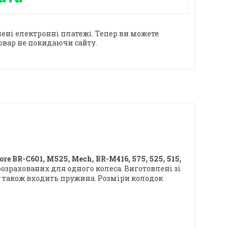
ені електронні платежі. Тепер ви можете
овар не покидаючи сайту.
re BR-C601, M525, Mech, BR-M416, 575, 525, 515,
розрахованих для одного колеса. Виготовлені зі
т також входить пружина. Розміри колодок