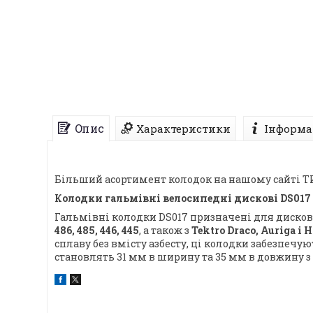
Опис
Характеристики
Інформа
Більший асортимент колодок на нашому сайті 
Колодки гальмівні велосипедні дискові DS017
Гальмівні колодки DS017 призначені для диско
486, 485, 446, 445
, а також з
Tektro Draco, Auriga і 
сплаву без вмісту азбесту, ці колодки забезпеч
становлять 31 мм в ширину та 35 мм в довжину з