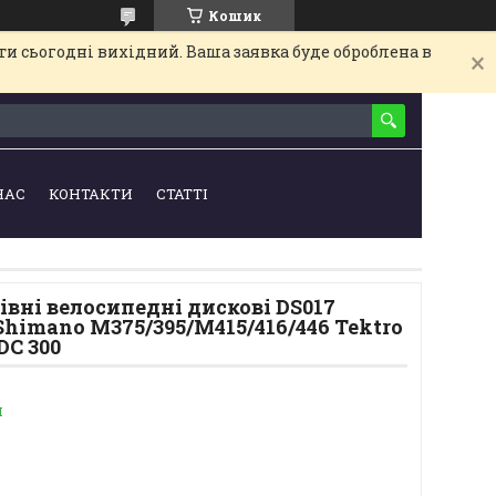
Кошик
и сьогодні вихідний. Ваша заявка буде оброблена в
НАС
КОНТАКТИ
СТАТТІ
вні велосипедні дискові DS017
Shimano M375/395/M415/416/446 Tektro
DC 300
и