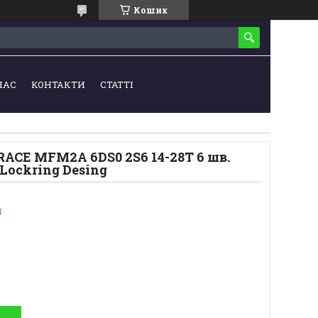
Кошик
НАС
КОНТАКТИ
СТАТТІ
RACE MFM2A 6DS0 2S6 14-28T 6 шв.
ockring Desing
и