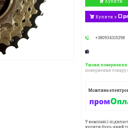
Купити
Купити з
+380934315298
повернення товару 
У компанії підключ
купити будь-який т