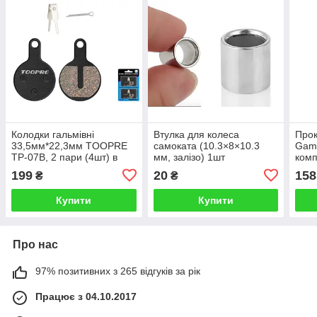
Колодки гальмівні
Втулка для колеса
Прок
33,5мм*22,3мм TOOPRE
самоката (10.3×8×10.3
Gamb
TP-07B, 2 пари (4шт) в
мм, залізо) 1шт
комп
одному блістері
199
20
158
₴
₴
Купити
Купити
Про нас
97% позитивних з 265 відгуків за рік
Працює з 04.10.2017