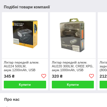
Подібні товари компанії
Ліхтар передній алюм.
Ліхтар передній алюм.
Ліхт
AU224 500LM,
AU220 300LM, CREE XPG,
задн
акум.1200mAh, USB
акум.1000mAh, USB
(800
345
320
212
₴
₴
Купити
Купити
Про нас