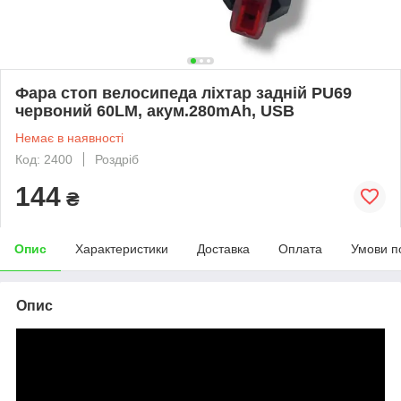
Фара стоп велосипеда ліхтар задній PU69
червоний 60LM, акум.280mAh, USB
Немає в наявності
Код: 2400
Роздріб
144
₴
Опис
Характеристики
Доставка
Оплата
Умови п
Опис