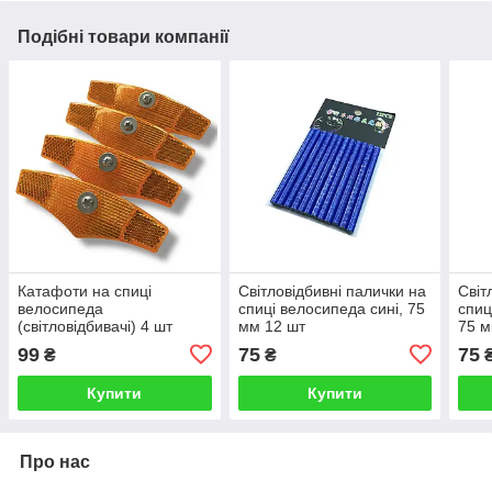
Подібні товари компанії
Катафоти на спиці
Світловідбивні палички на
Світ
велосипеда
спиці велосипеда сині, 75
спиц
(світловідбивачі) 4 шт
мм 12 шт
75 м
жовті
99
75
75
₴
₴
Купити
Купити
Про нас