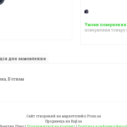
повернення товару 
ція для замовлення
вка, В'єтнам
Сайт створений на маркетплейсі
Prom.ua
Продавець на Bigl.ua
Практик Плюс |
Поскаржитися на контент
|
Політика конфіденційност