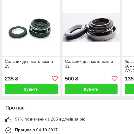
Сальник для мотопомпи
Сальник для мотопомпи
Кіль
25
32
68м
GX-2
мото
235
500
135
₴
₴
мот
Купити
Купити
Про нас
97% позитивних з 265 відгуків за рік
Працює з 04.10.2017