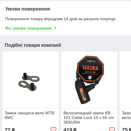
Умови повернення
Повернення товару впродовж 14 днів за рахунок покупця
Всі умови повернення
Подібні товари компанії
Замок ланцюга вело МТВ
Велосипедний замок KB
Замо
КМС
101 Cable Lock 10 x 65 cm
вело
SEKURA
72
419
75
₴
₴