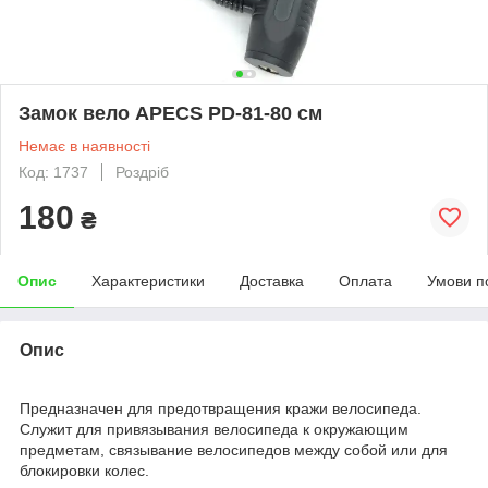
Замок вело APECS PD-81-80 см
Немає в наявності
Код: 1737
Роздріб
180
₴
Опис
Характеристики
Доставка
Оплата
Умови п
Опис
Предназначен для предотвращения кражи велосипеда.
Служит для привязывания велосипеда к окружающим
предметам, связывание велосипедов между собой или для
блокировки колес.