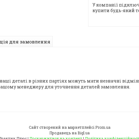
У компанії підключ
купити будь-який т
ція для замовлення
 наші деталі в різних партіях можуть мати незначні відмін
 нашому менеджеру для уточнення деталей замовлення.
Сайт створений на маркетплейсі
Prom.ua
Продавець на Bigl.ua
Практик Плюс |
Поскаржитися на контент
|
Політика конфіденційност