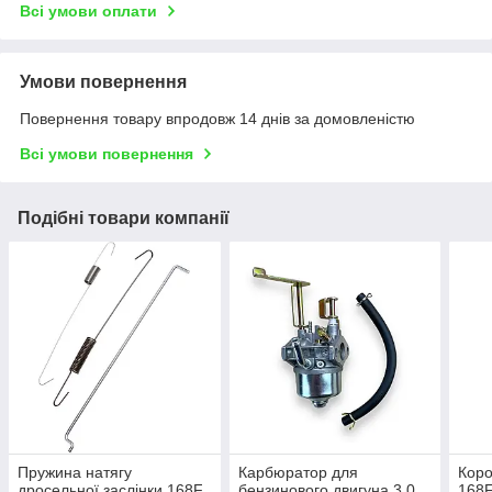
Всі умови оплати
Умови повернення
Повернення товару впродовж 14 днів за домовленістю
Всі умови повернення
Подібні товари компанії
Пружина натягу
Карбюратор для
Коро
дросельної заслінки 168F
бензинового двигуна 3,0
168F