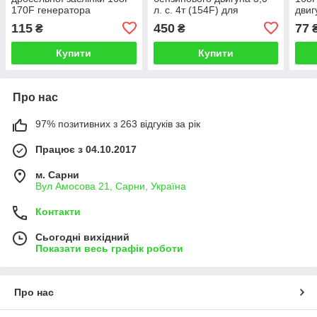
170F генератора
л. с. 4т (154F) для
двиг
2кВт-3.5кВт мотоблока
генератора 1кВт-1,5кВт
мот
115
450
77
₴
₴
6кс-7кс (к-т 3шт)
Купити
Купити
Про нас
97% позитивних з 263 відгуків за рік
Працює з 04.10.2017
м. Сарни
Вул Амосова 21, Сарни, Україна
Контакти
Сьогодні вихідний
Показати весь графік роботи
Про нас