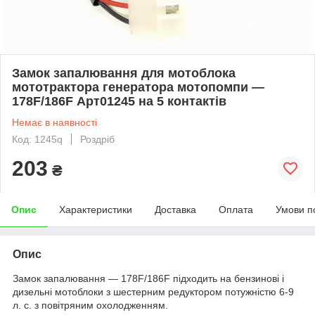
Замок запалювання для мотоблока
мототрактора генератора мотопомпи —
178F/186F Арт01245 на 5 контактів
Немає в наявності
Код: 1245q
Роздріб
203
₴
Опис
Характеристики
Доставка
Оплата
Умови п
Опис
Замок запалювання — 178F/186F підходить на бензинові і
дизельні мотоблоки з шестерним редуктором потужністю 6-9
л. с. з повітряним охолодженням.