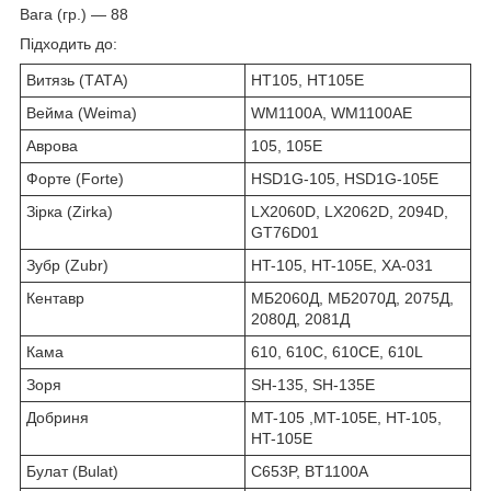
Вага (гр.) — 88
Підходить до:
Витязь (ТАТА)
HT105, HT105E
Вейма (Weima)
WM1100А, WM1100АE
Аврова
105, 105E
Форте (Forte)
HSD1G-105, HSD1G-105E
Зірка (Zirka)
LX2060D, LX2062D, 2094D,
GT76D01
Зубр (Zubr)
HT-105, HT-105E, XA-031
Кентавр
МБ2060Д, МБ2070Д, 2075Д,
2080Д, 2081Д
Кама
610, 610С, 610CE, 610L
Зоря
SH-135, SH-135E
Добриня
MT-105 ,MT-105E, HT-105,
HT-105E
Булат (Bulat)
C653P, BT1100A