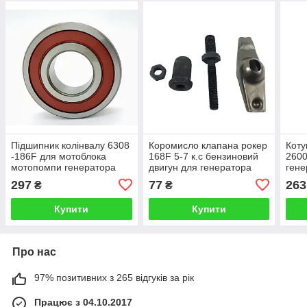
Підшипник колінвалу 6308
Коромисло клапана рокер
Коту
-186F для мотоблока
168F 5-7 к.с бензиновий
2600
мотопомпи генератора
двигун для генератора
гене
мотоблока мотопомпи
бенз
297
77
263
₴
₴
6,5 л
Купити
Купити
Про нас
97% позитивних з 265 відгуків за рік
Працює з 04.10.2017