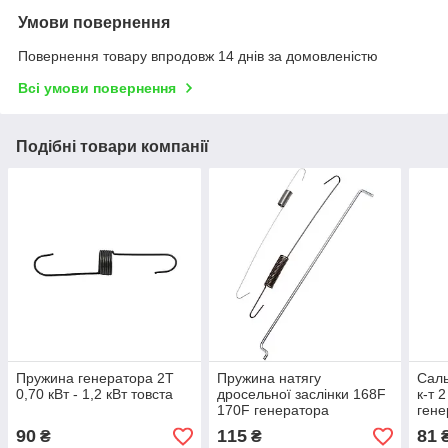
Умови повернення
Повернення товару впродовж 14 днів за домовленістю
Всі умови повернення
Подібні товари компанії
Пружина генератора 2Т
Пружина натягу
Саль
0,70 кВт - 1,2 кВт товста
дросельної заслінки 168F
к-т 
170F генератора
гене
2кВт-3.5кВт мотоблока
куль
90
115
81
₴
₴
6кс-7кс (к-т 3шт)