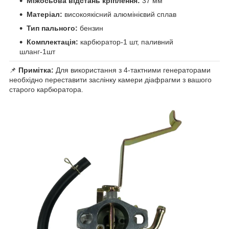
Міжосьова відстань кріплення:
37 мм
Матеріал:
високоякісний алюмінієвий сплав
Тип пального:
бензин
Комплектація:
карбюратор-1 шт, паливний
шланг-1шт
📌
Примітка:
Для використання з 4-тактними генераторами
необхідно переставити заслінку камери діафрагми з вашого
старого карбюратора.