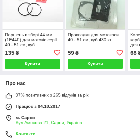
Поршень в зборі 44 мм
Прокладки для мотокоси
Коле
(1Е44F) для мотокіс серії
40 - 51 см, куб 430 кт
карб
40 - 51 см, куб
для 
см, 
135
59
68
₴
₴
Купити
Купити
Про нас
97% позитивних з 265 відгуків за рік
Працює з 04.10.2017
м. Сарни
Вул Амосова 21, Сарни, Україна
Контакти